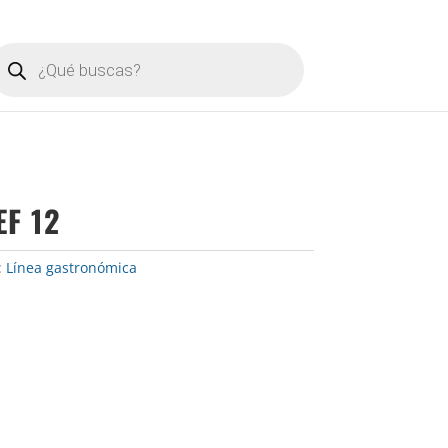
úsqueda
e
roductos
EF 12
:
Línea gastronómica