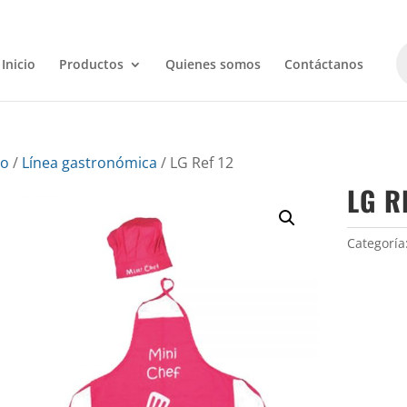
B
d
Inicio
Productos
Quienes somos
Contáctanos
p
io
/
Línea gastronómica
/ LG Ref 12
LG R
Categoría