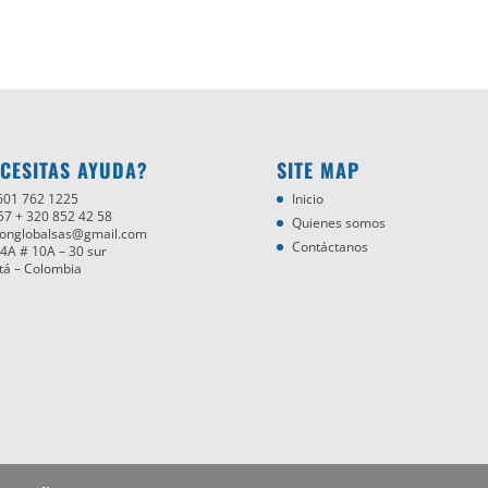
CESITAS AYUDA?
SITE MAP
 601 762 1225
Inicio
 57 + 320 852 42 58
Quienes somos
onglobalsas@gmail.com
Contáctanos
4A # 10A – 30 sur
tá – Colombia