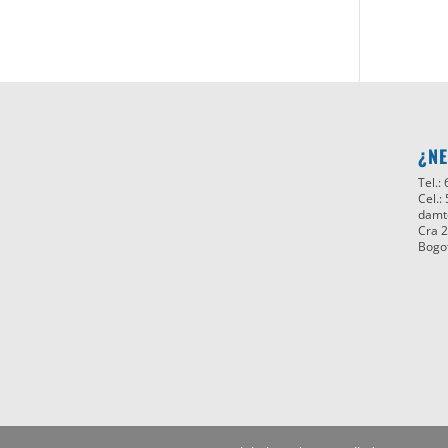
¿NE
Tel.:
Cel.:
damt
Cra 2
Bogo