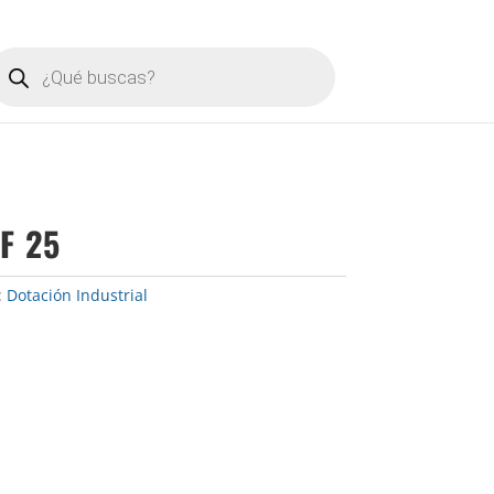
úsqueda
e
roductos
EF 25
:
Dotación Industrial