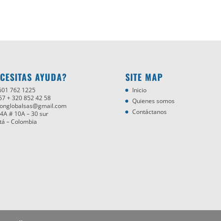
CESITAS AYUDA?
SITE MAP
 601 762 1225
Inicio
 57 + 320 852 42 58
Quienes somos
onglobalsas@gmail.com
Contáctanos
4A # 10A – 30 sur
tá – Colombia