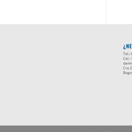
¿NE
Tel.:
Cel.:
damt
Cra 2
Bogo