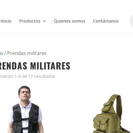
B
d
Inicio
Productos
Quienes somos
Contáctanos
p
io
/ Prendas militares
RENDAS MILITARES
rando 1–9 de 17 resultados