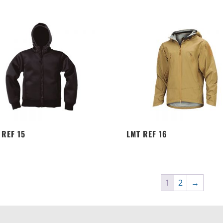
 REF 15
LMT REF 16
1
2
→