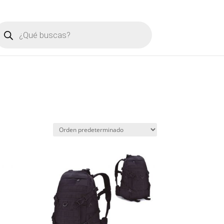
úsqueda
e
roductos