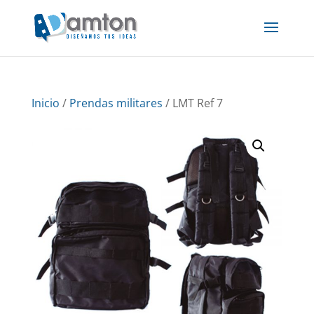
Inicio
/
Prendas militares
/ LMT Ref 7